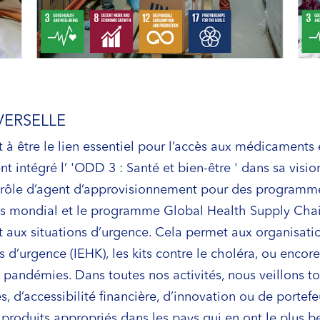
VERSELLE
 à être le lien essentiel pour l’accès aux médicaments 
t intégré l’ 'ODD 3 : Santé et bien-être ' dans sa visi
 rôle d’agent d’approvisionnement pour des programme
 mondial et le programme Global Health Supply Chai
 aux situations d’urgence. Cela permet aux organisatio
res d’urgence (IEHK), les kits contre le choléra, ou enc
de pandémies. Dans toutes nos activités, nous veillons t
cès, d’accessibilité financière, d’innovation ou de porte
s produits appropriés dans les pays qui en ont le plus b